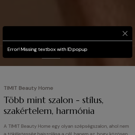
Error! Missing textbox with ID:popup
Szépségszalon
Arckezelések
Manikűr
Terápiás kezelések
TIMIT Beauty Home
Több mint szalon - stílus,
szakértelem, harmónia
A TIMIT Beauty Home egy olyan szépségszalon, ahol nem
a tökéletesség hajszolása a cél, hanem az, hogy közösen