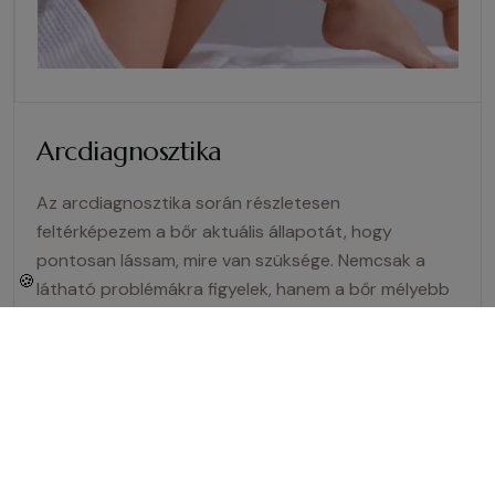
Arcdiagnosztika
Az arcdiagnosztika során részletesen
feltérképezem a bőr aktuális állapotát, hogy
pontosan lássam, mire van szüksége. Nemcsak a
🍪
látható problémákra figyelek, hanem a bőr mélyebb
folyamataira is, így a kezelést valóban személyre
szabottan tudom összeállítani. Ennek köszönhetően
lesznek a választott terápiák igazán hatékonyak,
amelyek hosszú távon is támogatják a bőr
egészségét és szépségét.