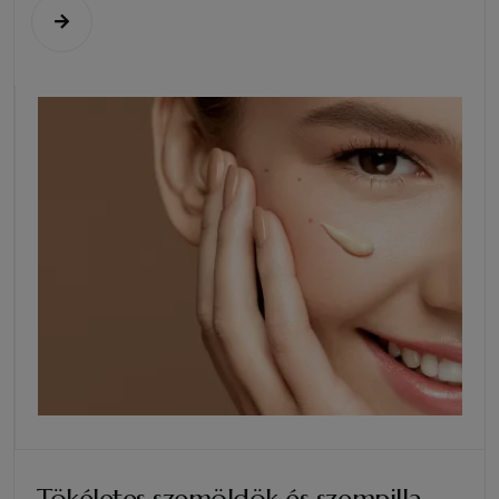
Tökéletes szemöldök és szempilla