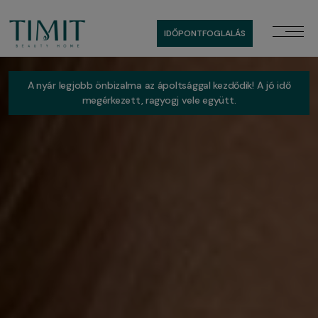
IDŐPONTFOGLALÁS
A nyár legjobb önbizalma az ápoltsággal kezdődik! A jó idő
megérkezett, ragyogj vele együtt.