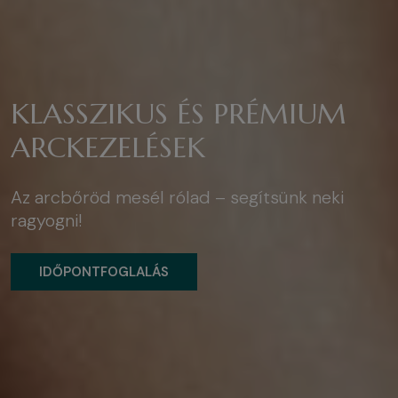
KLASSZIKUS ÉS PRÉMIUM
ARCKEZELÉSEK
Az arcbőröd mesél rólad – segítsünk neki
ragyogni!
IDŐPONTFOGLALÁS