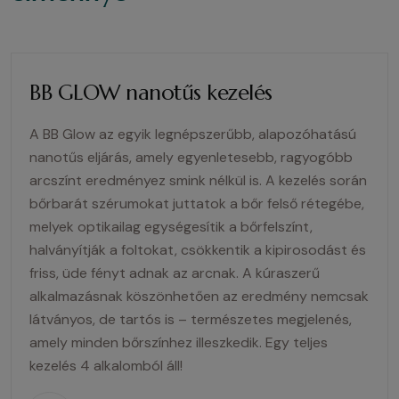
BB GLOW nanotűs kezelés
A BB Glow az egyik legnépszerűbb, alapozóhatású
nanotűs eljárás, amely egyenletesebb, ragyogóbb
arcszínt eredményez smink nélkül is. A kezelés során
bőrbarát szérumokat juttatok a bőr felső rétegébe,
melyek optikailag egységesítik a bőrfelszínt,
halványítják a foltokat, csökkentik a kipirosodást és
friss, üde fényt adnak az arcnak. A kúraszerű
alkalmazásnak köszönhetően az eredmény nemcsak
látványos, de tartós is – természetes megjelenés,
amely minden bőrszínhez illeszkedik. Egy teljes
kezelés 4 alkalomból áll!